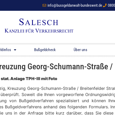
info@bussgeldanwalt-bundesweit.de
0800
ldinfos
Bußgeldcheck
Über uns
, Kreuzung Georg-Schumann-Straße / 
tat. Anlage TPH-III mit Foto
ipzig, Kreuzung Georg-Schumann-Straße / Breitenfelder S
t überprüft. Soweit die Ihnen vorgeworfene Ordnungswidrig
tung von Bußgeldverfahren spezialisiert und können Ih
res Bußgeldverfahrens anhand des folgenden Formulars. Inn
ie uns in der Anfrage bitte kurz darüber, dass Sie die