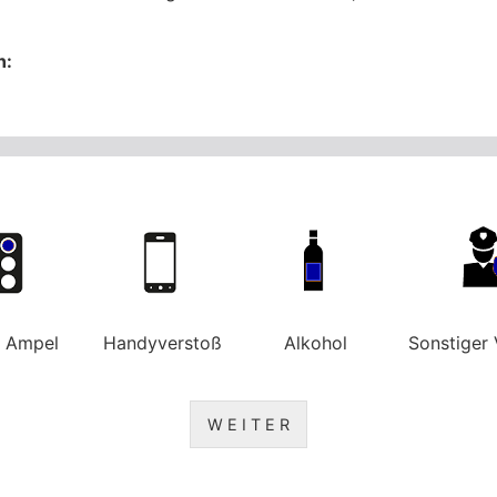
n:
e Ampel
Handyverstoß
Alkohol
Sonstiger 
W E I T E R