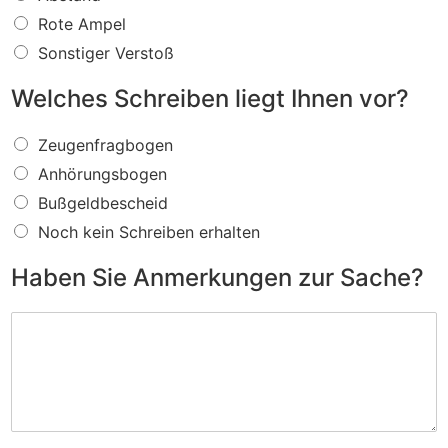
s
f
Rote Ampel
ü
Sonstiger Verstoß
r
e
Welches Schreiben liegt Ihnen vor?
i
n
W
V
Zeugenfragbogen
e
e
Anhörungsbogen
l
r
c
s
Bußgeldbescheid
h
t
Noch kein Schreiben erhalten
e
o
s
ß
Haben Sie Anmerkungen zur Sache?
S
w
c
i
H
h
r
a
r
d
b
e
I
e
i
h
n
b
n
S
e
e
i
n
n