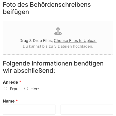
e
Foto des Behördenschreibens
l
v
A
i
o
beifügen
n
e
r
m
g
g
D
e
t
e
a
r
I
w
t
k
h
o
e
u
n
r
Drag & Drop Files,
Choose Files to Upload
i
n
e
f
Du kannst bis zu 3 Dateien hochladen.
h
g
n
e
o
e
v
n
c
n
o
?
Folgende Informationen benötigen
h
z
r
wir abschließend:
l
u
?
a
r
d
S
Anrede
*
e
a
Frau
Herr
n
c
h
Name
*
e
?