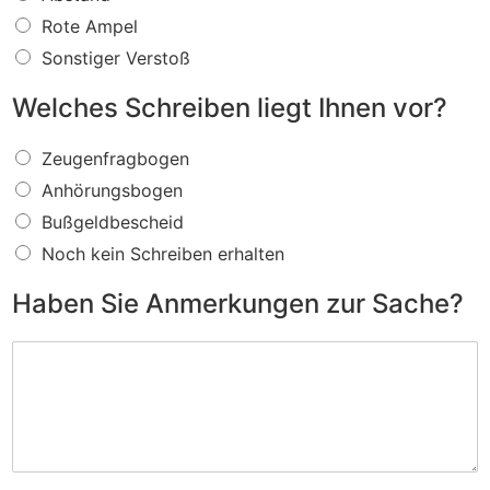
s
f
Rote Ampel
ü
Sonstiger Verstoß
r
e
Welches Schreiben liegt Ihnen vor?
i
n
W
V
Zeugenfragbogen
e
e
Anhörungsbogen
l
r
c
s
Bußgeldbescheid
h
t
Noch kein Schreiben erhalten
e
o
s
ß
Haben Sie Anmerkungen zur Sache?
S
w
c
i
H
h
r
a
r
d
b
e
I
e
i
h
n
b
n
S
e
e
i
n
n