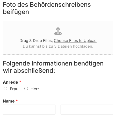
e
Foto des Behördenschreibens
l
v
A
i
o
beifügen
n
e
r
m
g
g
D
e
t
e
a
r
I
w
t
k
h
o
e
u
n
r
Drag & Drop Files,
Choose Files to Upload
i
n
e
f
Du kannst bis zu 3 Dateien hochladen.
h
g
n
e
o
e
v
n
c
n
o
?
Folgende Informationen benötigen
h
z
r
wir abschließend:
l
u
?
a
r
d
S
Anrede
*
e
a
Frau
Herr
n
c
h
Name
*
e
?