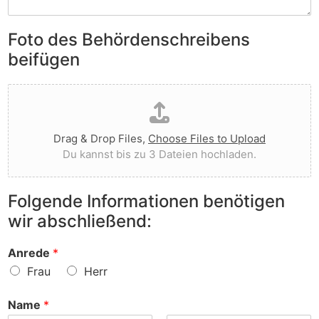
S
e
e
i
n
n
e
Foto des Behördenschreibens
l
v
A
i
o
beifügen
n
e
r
m
g
g
D
e
t
e
a
r
I
w
t
k
h
o
e
u
n
r
Drag & Drop Files,
Choose Files to Upload
i
n
e
f
Du kannst bis zu 3 Dateien hochladen.
h
g
n
e
o
e
v
n
c
n
o
?
Folgende Informationen benötigen
h
z
r
wir abschließend:
l
u
?
a
r
d
S
Anrede
*
e
a
Frau
Herr
n
c
h
Name
*
e