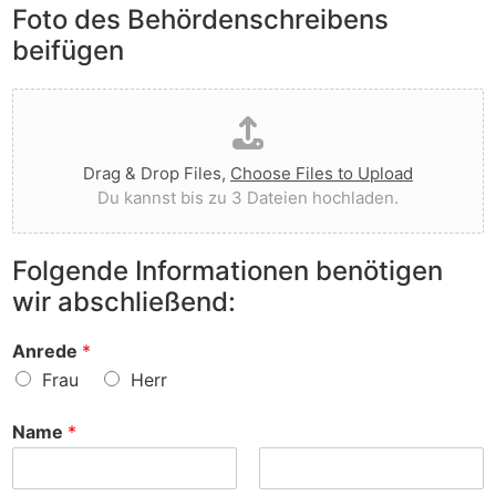
e
Foto des Behördenschreibens
l
v
A
i
o
beifügen
n
e
r
m
g
g
D
e
t
e
a
r
I
w
t
k
h
o
e
u
n
r
Drag & Drop Files,
Choose Files to Upload
i
n
e
f
Du kannst bis zu 3 Dateien hochladen.
h
g
n
e
o
e
v
n
c
n
o
?
Folgende Informationen benötigen
h
z
r
wir abschließend:
l
u
?
a
r
d
S
Anrede
*
e
a
Frau
Herr
n
c
h
Name
*
e
?