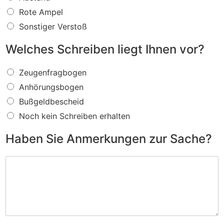
s
f
Rote Ampel
ü
Sonstiger Verstoß
r
e
Welches Schreiben liegt Ihnen vor?
i
n
W
V
Zeugenfragbogen
e
e
Anhörungsbogen
l
r
c
s
Bußgeldbescheid
h
t
Noch kein Schreiben erhalten
e
o
s
ß
Haben Sie Anmerkungen zur Sache?
S
w
c
i
H
h
r
a
r
d
b
e
I
e
i
h
n
b
n
S
e
e
i
n
n