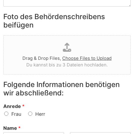
S
e
e
i
n
n
e
Foto des Behördenschreibens
l
v
A
i
o
beifügen
n
e
r
m
g
g
D
e
t
e
a
r
I
w
t
k
h
o
e
u
n
r
Drag & Drop Files,
Choose Files to Upload
i
n
e
f
Du kannst bis zu 3 Dateien hochladen.
h
g
n
e
o
e
v
n
c
n
o
?
Folgende Informationen benötigen
h
z
r
wir abschließend:
l
u
?
a
r
d
S
Anrede
*
e
a
Frau
Herr
n
c
h
Name
*
e