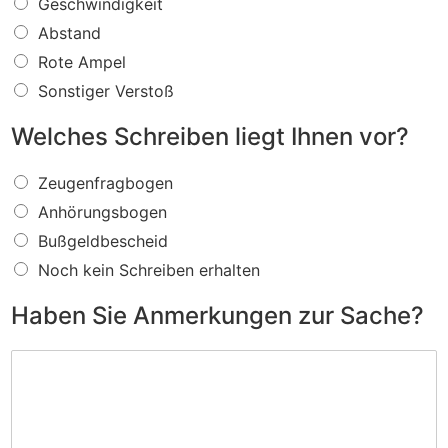
W
Geschwindigkeit
a
Abstand
s
f
Rote Ampel
ü
Sonstiger Verstoß
r
e
Welches Schreiben liegt Ihnen vor?
i
n
W
V
Zeugenfragbogen
e
e
Anhörungsbogen
l
r
c
s
Bußgeldbescheid
h
t
Noch kein Schreiben erhalten
e
o
s
ß
Haben Sie Anmerkungen zur Sache?
S
w
c
i
H
h
r
a
r
d
b
e
I
e
i
h
n
b
n