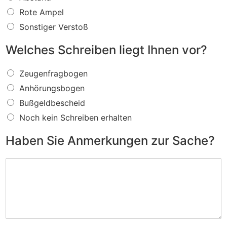
s
f
Rote Ampel
ü
Sonstiger Verstoß
r
e
Welches Schreiben liegt Ihnen vor?
i
n
W
V
Zeugenfragbogen
e
e
Anhörungsbogen
l
r
c
s
Bußgeldbescheid
h
t
Noch kein Schreiben erhalten
e
o
s
ß
Haben Sie Anmerkungen zur Sache?
S
w
c
i
H
h
r
a
r
d
b
e
I
e
i
h
n
b
n
S
e
e
i
n
n