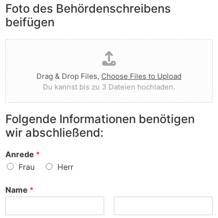
e
Foto des Behördenschreibens
l
v
A
i
o
beifügen
n
e
r
m
g
g
D
e
t
e
a
r
I
w
t
k
h
o
e
u
n
r
Drag & Drop Files,
Choose Files to Upload
i
n
e
f
Du kannst bis zu 3 Dateien hochladen.
h
g
n
e
o
e
v
n
c
n
o
?
Folgende Informationen benötigen
h
z
r
wir abschließend:
l
u
?
a
r
d
S
Anrede
*
e
a
Frau
Herr
n
c
h
Name
*
e
?