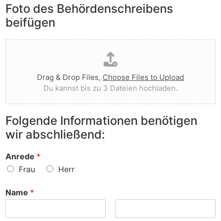
e
Foto des Behördenschreibens
l
v
A
i
o
beifügen
n
e
r
m
g
g
D
e
t
e
a
r
I
w
t
k
h
o
e
u
n
r
Drag & Drop Files,
Choose Files to Upload
i
n
e
f
Du kannst bis zu 3 Dateien hochladen.
h
g
n
e
o
e
v
n
c
n
o
?
Folgende Informationen benötigen
h
z
r
wir abschließend:
l
u
?
a
r
d
S
Anrede
*
e
a
Frau
Herr
n
c
h
Name
*
e
?