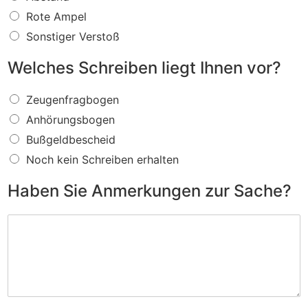
s
f
Rote Ampel
ü
Sonstiger Verstoß
r
e
Welches Schreiben liegt Ihnen vor?
i
n
W
V
Zeugenfragbogen
e
e
Anhörungsbogen
l
r
c
s
Bußgeldbescheid
h
t
Noch kein Schreiben erhalten
e
o
s
ß
Haben Sie Anmerkungen zur Sache?
S
w
c
i
H
h
r
a
r
d
b
e
I
e
i
h
n
b
n
S
e
e
i
n
n