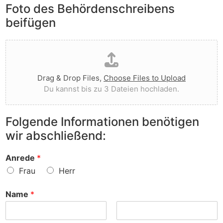
e
Foto des Behördenschreibens
l
v
A
i
o
beifügen
n
e
r
m
g
g
D
e
t
e
a
r
I
w
t
k
h
o
e
u
n
r
Drag & Drop Files,
Choose Files to Upload
i
n
e
f
Du kannst bis zu 3 Dateien hochladen.
h
g
n
e
o
e
v
n
c
n
o
?
Folgende Informationen benötigen
h
z
r
wir abschließend:
l
u
?
a
r
d
S
Anrede
*
e
a
Frau
Herr
n
c
h
Name
*
e
?