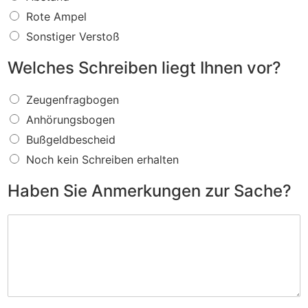
s
f
Rote Ampel
ü
Sonstiger Verstoß
r
e
Welches Schreiben liegt Ihnen vor?
i
n
W
V
Zeugenfragbogen
e
e
Anhörungsbogen
l
r
c
s
Bußgeldbescheid
h
t
Noch kein Schreiben erhalten
e
o
s
ß
Haben Sie Anmerkungen zur Sache?
S
w
c
i
H
h
r
a
r
d
b
e
I
e
i
h
n
b
n
S
e
e
i
n
n