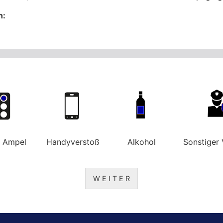
n:
e Ampel
Handyverstoß
Alkohol
Sonstiger 
W E I T E R