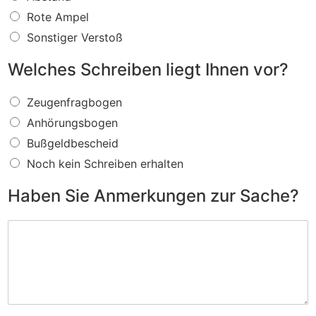
s
f
Rote Ampel
ü
Sonstiger Verstoß
r
e
Welches Schreiben liegt Ihnen vor?
i
n
W
V
Zeugenfragbogen
e
e
Anhörungsbogen
l
r
c
s
Bußgeldbescheid
h
t
Noch kein Schreiben erhalten
e
o
s
ß
Haben Sie Anmerkungen zur Sache?
S
w
c
i
H
h
r
a
r
d
b
e
I
e
i
h
n
b
n
S
e
e
i
n
n