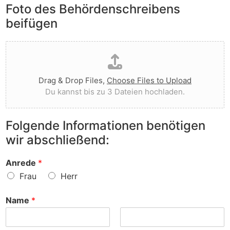
e
Foto des Behördenschreibens
l
v
A
i
o
beifügen
n
e
r
m
g
g
D
e
t
e
a
r
I
w
t
k
h
o
e
u
n
r
Drag & Drop Files,
Choose Files to Upload
i
n
e
f
Du kannst bis zu 3 Dateien hochladen.
h
g
n
e
o
e
v
n
c
n
o
?
Folgende Informationen benötigen
h
z
r
wir abschließend:
l
u
?
a
r
d
S
Anrede
*
e
a
Frau
Herr
n
c
h
Name
*
e
?