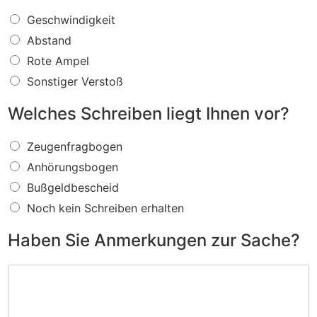
W
Geschwindigkeit
a
Abstand
s
f
Rote Ampel
ü
Sonstiger Verstoß
r
e
Welches Schreiben liegt Ihnen vor?
i
n
W
V
Zeugenfragbogen
e
e
Anhörungsbogen
l
r
c
s
Bußgeldbescheid
h
t
Noch kein Schreiben erhalten
e
o
s
ß
Haben Sie Anmerkungen zur Sache?
S
w
c
i
H
h
r
a
r
d
b
e
I
e
i
h