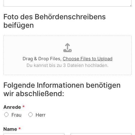
S
e
e
i
n
n
e
Foto des Behördenschreibens
l
v
A
i
o
beifügen
n
e
r
m
g
g
D
e
t
e
a
r
I
w
t
k
h
o
e
u
n
r
Drag & Drop Files,
Choose Files to Upload
i
n
e
f
Du kannst bis zu 3 Dateien hochladen.
h
g
n
e
o
e
v
n
c
n
o
?
Folgende Informationen benötigen
h
z
r
wir abschließend:
l
u
?
a
r
d
S
Anrede
*
e
a
Frau
Herr
n
c
h
Name
*
e