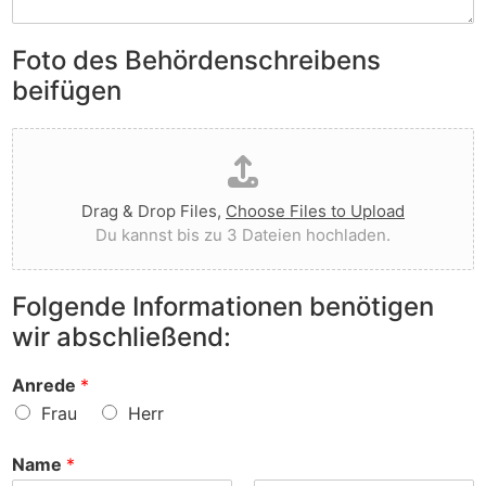
S
e
e
i
n
n
e
Foto des Behördenschreibens
l
v
A
i
o
beifügen
n
e
r
m
g
g
D
e
t
e
a
r
I
w
t
k
h
o
e
u
n
r
Drag & Drop Files,
Choose Files to Upload
i
n
e
f
Du kannst bis zu 3 Dateien hochladen.
h
g
n
e
o
e
v
n
c
n
o
?
Folgende Informationen benötigen
h
z
r
wir abschließend:
l
u
?
a
r
d
S
Anrede
*
e
a
Frau
Herr
n
c
h
Name
*
e