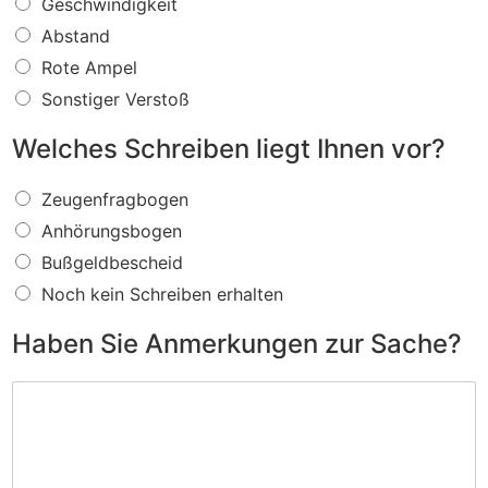
W
Geschwindigkeit
a
Abstand
s
f
Rote Ampel
ü
Sonstiger Verstoß
r
e
Welches Schreiben liegt Ihnen vor?
i
n
W
V
Zeugenfragbogen
e
e
Anhörungsbogen
l
r
c
s
Bußgeldbescheid
h
t
Noch kein Schreiben erhalten
e
o
s
ß
Haben Sie Anmerkungen zur Sache?
S
w
c
i
H
h
r
a
r
d
b
e
I
e
i
h
n
b
n