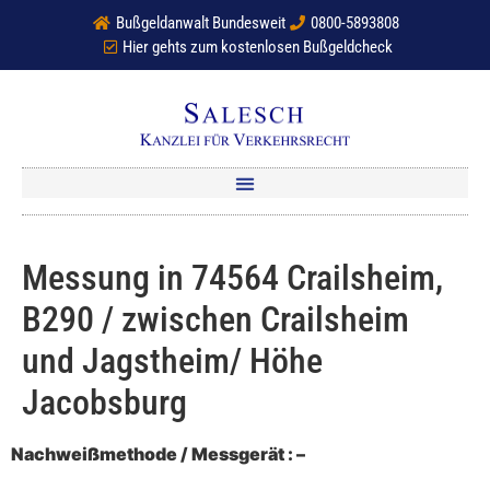
Bußgeldanwalt Bundesweit
0800-5893808
Hier gehts zum kostenlosen Bußgeldcheck
Messung in 74564 Crailsheim,
B290 / zwischen Crailsheim
und Jagstheim/ Höhe
Jacobsburg
Nachweißmethode / Messgerät : –