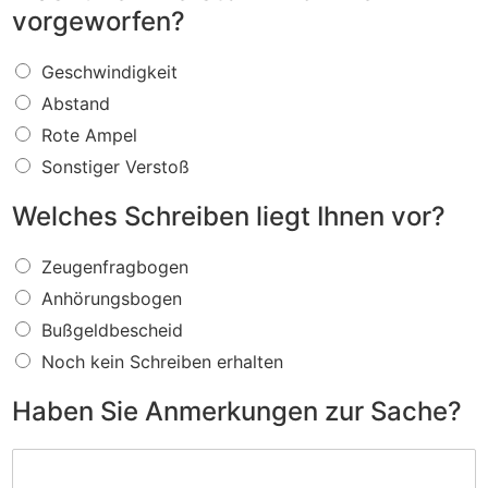
vorgeworfen?
W
Geschwindigkeit
a
Abstand
s
f
Rote Ampel
ü
Sonstiger Verstoß
r
e
Welches Schreiben liegt Ihnen vor?
i
n
W
V
Zeugenfragbogen
e
e
Anhörungsbogen
l
r
c
s
Bußgeldbescheid
h
t
Noch kein Schreiben erhalten
e
o
s
ß
Haben Sie Anmerkungen zur Sache?
S
w
c
i
H
h
r
a
r
d