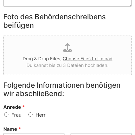
S
e
e
i
n
n
e
Foto des Behördenschreibens
l
v
A
i
o
beifügen
n
e
r
m
g
g
D
e
t
e
a
r
I
w
t
k
h
o
e
u
n
r
Drag & Drop Files,
Choose Files to Upload
i
n
e
f
Du kannst bis zu 3 Dateien hochladen.
h
g
n
e
o
e
v
n
c
n
o
?
Folgende Informationen benötigen
h
z
r
wir abschließend:
l
u
?
a
r
d
S
Anrede
*
e
a
Frau
Herr
n
c
h
Name
*
e