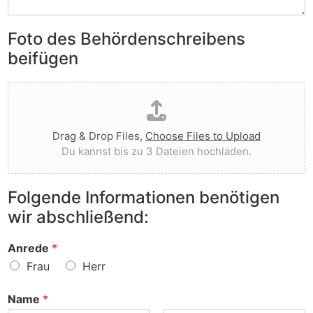
S
e
e
i
n
n
e
Foto des Behördenschreibens
l
v
A
i
o
beifügen
n
e
r
m
g
g
D
e
t
e
a
r
I
w
t
k
h
o
e
u
n
r
Drag & Drop Files,
Choose Files to Upload
i
n
e
f
Du kannst bis zu 3 Dateien hochladen.
h
g
n
e
o
e
v
n
c
n
o
?
Folgende Informationen benötigen
h
z
r
wir abschließend:
l
u
?
a
r
d
S
Anrede
*
e
a
Frau
Herr
n
c
h
Name
*
e