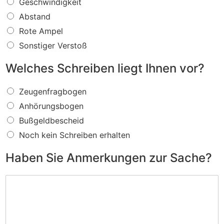
W
Geschwindigkeit
a
Abstand
s
f
Rote Ampel
ü
Sonstiger Verstoß
r
e
Welches Schreiben liegt Ihnen vor?
i
n
W
V
Zeugenfragbogen
e
e
Anhörungsbogen
l
r
c
s
Bußgeldbescheid
h
t
Noch kein Schreiben erhalten
e
o
s
ß
Haben Sie Anmerkungen zur Sache?
S
w
c
i
H
h
r
a
r
d
b
e
I
e
i
h
n
b
n