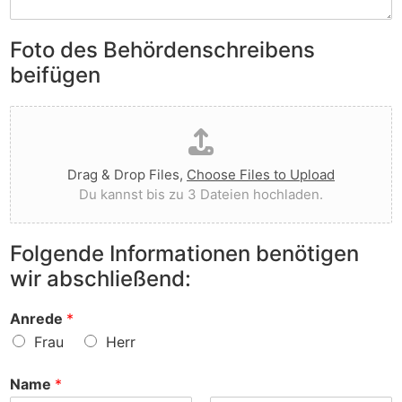
S
e
e
i
n
n
e
Foto des Behördenschreibens
l
v
A
i
o
beifügen
n
e
r
m
g
g
D
e
t
e
a
r
I
w
t
k
h
o
e
u
n
r
Drag & Drop Files,
Choose Files to Upload
i
n
e
f
Du kannst bis zu 3 Dateien hochladen.
h
g
n
e
o
e
v
n
c
n
o
?
Folgende Informationen benötigen
h
z
r
wir abschließend:
l
u
?
a
r
d
S
Anrede
*
e
a
Frau
Herr
n
c
h
Name
*
e