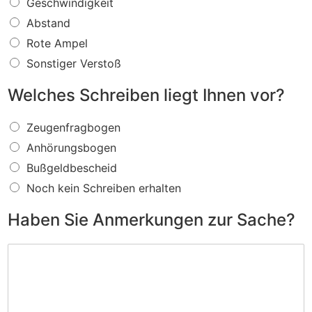
W
Geschwindigkeit
a
Abstand
s
f
Rote Ampel
ü
Sonstiger Verstoß
r
e
Welches Schreiben liegt Ihnen vor?
i
n
W
V
Zeugenfragbogen
e
e
Anhörungsbogen
l
r
c
s
Bußgeldbescheid
h
t
Noch kein Schreiben erhalten
e
o
s
ß
Haben Sie Anmerkungen zur Sache?
S
w
c
i
H
h
r
a
r
d
b
e
I
e
i
h
n
b
n