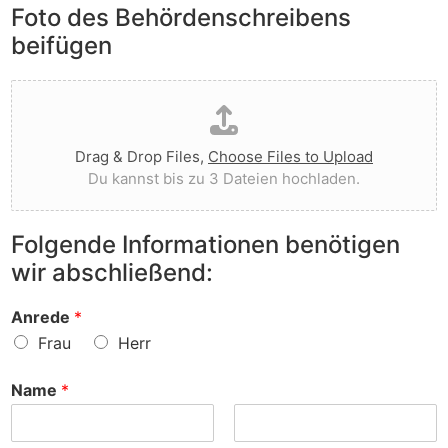
e
Foto des Behördenschreibens
l
v
A
i
o
beifügen
n
e
r
m
g
g
D
e
t
e
a
r
I
w
t
k
h
o
e
u
n
r
Drag & Drop Files,
Choose Files to Upload
i
n
e
f
Du kannst bis zu 3 Dateien hochladen.
h
g
n
e
o
e
v
n
c
n
o
?
Folgende Informationen benötigen
h
z
r
wir abschließend:
l
u
?
a
r
d
S
Anrede
*
e
a
Frau
Herr
n
c
h
Name
*
e
?