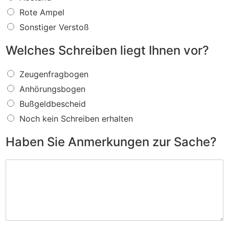
s
f
Rote Ampel
ü
Sonstiger Verstoß
r
e
Welches Schreiben liegt Ihnen vor?
i
n
W
V
Zeugenfragbogen
e
e
Anhörungsbogen
l
r
c
s
Bußgeldbescheid
h
t
Noch kein Schreiben erhalten
e
o
s
ß
Haben Sie Anmerkungen zur Sache?
S
w
c
i
H
h
r
a
r
d
b
e
I
e
i
h
n
b
n
S
e
e
i
n
n