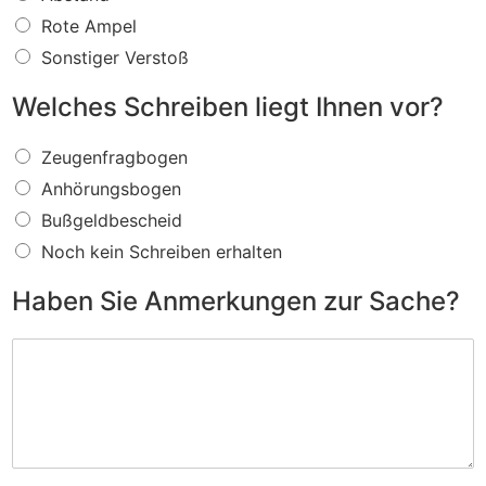
s
f
Rote Ampel
ü
Sonstiger Verstoß
r
e
Welches Schreiben liegt Ihnen vor?
i
n
W
V
Zeugenfragbogen
e
e
Anhörungsbogen
l
r
c
s
Bußgeldbescheid
h
t
Noch kein Schreiben erhalten
e
o
s
ß
Haben Sie Anmerkungen zur Sache?
S
w
c
i
H
h
r
a
r
d
b
e
I
e
i
h
n
b
n
S
e
e
i
n
n