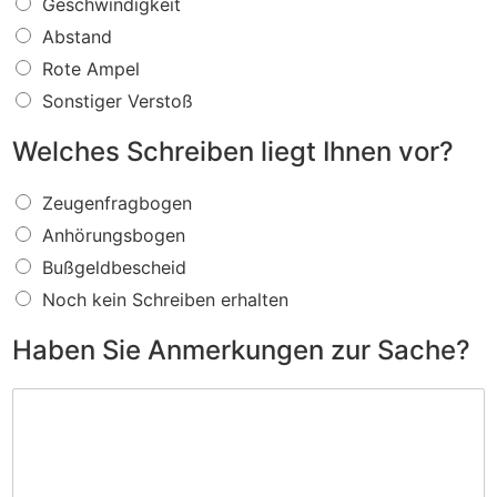
W
Geschwindigkeit
a
Abstand
s
f
Rote Ampel
ü
Sonstiger Verstoß
r
e
Welches Schreiben liegt Ihnen vor?
i
n
W
V
Zeugenfragbogen
e
e
Anhörungsbogen
l
r
c
s
Bußgeldbescheid
h
t
Noch kein Schreiben erhalten
e
o
s
ß
Haben Sie Anmerkungen zur Sache?
S
w
c
i
H
h
r
a
r
d
b
e
I
e
i
h
n
b
n