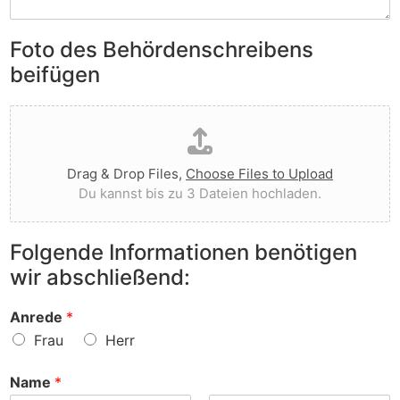
S
e
e
i
n
n
e
Foto des Behördenschreibens
l
v
A
i
o
beifügen
n
e
r
m
g
g
D
e
t
e
a
r
I
w
t
k
h
o
e
u
n
r
Drag & Drop Files,
Choose Files to Upload
i
n
e
f
Du kannst bis zu 3 Dateien hochladen.
h
g
n
e
o
e
v
n
c
n
o
?
Folgende Informationen benötigen
h
z
r
wir abschließend:
l
u
?
a
r
d
S
Anrede
*
e
a
Frau
Herr
n
c
h
Name
*
e