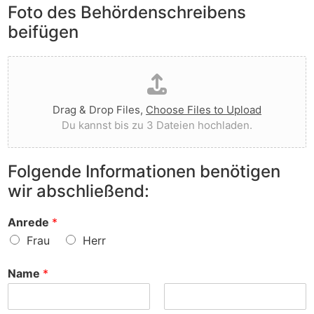
e
Foto des Behördenschreibens
l
v
A
i
o
beifügen
n
e
r
m
g
g
D
e
t
e
a
r
I
w
t
k
h
o
e
u
n
r
Drag & Drop Files,
Choose Files to Upload
i
n
e
f
Du kannst bis zu 3 Dateien hochladen.
h
g
n
e
o
e
v
n
c
n
o
?
Folgende Informationen benötigen
h
z
r
wir abschließend:
l
u
?
a
r
d
S
Anrede
*
e
a
Frau
Herr
n
c
h
Name
*
e
?