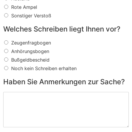
s
f
Rote Ampel
ü
Sonstiger Verstoß
r
e
Welches Schreiben liegt Ihnen vor?
i
n
W
V
Zeugenfragbogen
e
e
Anhörungsbogen
l
r
c
s
Bußgeldbescheid
h
t
Noch kein Schreiben erhalten
e
o
s
ß
Haben Sie Anmerkungen zur Sache?
S
w
c
i
H
h
r
a
r
d
b
e
I
e
i
h
n
b
n
S
e
e
i
n
n