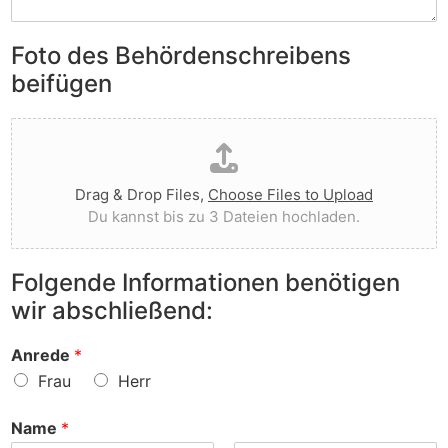
S
e
e
i
n
n
e
Foto des Behördenschreibens
l
v
A
i
o
beifügen
n
e
r
m
g
g
D
e
t
e
a
r
I
w
t
k
h
o
e
u
n
r
Drag & Drop Files,
Choose Files to Upload
i
n
e
f
Du kannst bis zu 3 Dateien hochladen.
h
g
n
e
o
e
v
n
c
n
o
?
Folgende Informationen benötigen
h
z
r
wir abschließend:
l
u
?
a
r
d
S
Anrede
*
e
a
Frau
Herr
n
c
h
Name
*
e