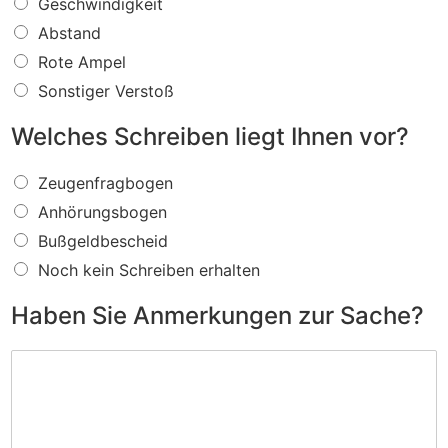
W
Geschwindigkeit
a
Abstand
s
f
Rote Ampel
ü
Sonstiger Verstoß
r
e
Welches Schreiben liegt Ihnen vor?
i
n
W
V
Zeugenfragbogen
e
e
Anhörungsbogen
l
r
c
s
Bußgeldbescheid
h
t
Noch kein Schreiben erhalten
e
o
s
ß
Haben Sie Anmerkungen zur Sache?
S
w
c
i
H
h
r
a
r
d
b
e
I
e
i
h
n
b
n