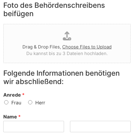
e
Foto des Behördenschreibens
l
v
A
i
o
beifügen
n
e
r
m
g
g
D
e
t
e
a
r
I
w
t
k
h
o
e
u
n
r
Drag & Drop Files,
Choose Files to Upload
i
n
e
f
Du kannst bis zu 3 Dateien hochladen.
h
g
n
e
o
e
v
n
c
n
o
?
Folgende Informationen benötigen
h
z
r
wir abschließend:
l
u
?
a
r
d
S
Anrede
*
e
a
Frau
Herr
n
c
h
Name
*
e
?