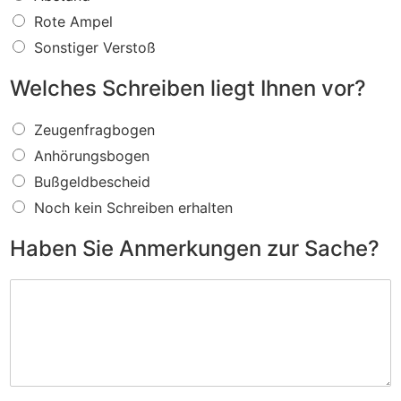
s
f
Rote Ampel
ü
Sonstiger Verstoß
r
e
Welches Schreiben liegt Ihnen vor?
i
n
W
V
Zeugenfragbogen
e
e
Anhörungsbogen
l
r
c
s
Bußgeldbescheid
h
t
Noch kein Schreiben erhalten
e
o
s
ß
Haben Sie Anmerkungen zur Sache?
S
w
c
i
H
h
r
a
r
d
b
e
I
e
i
h
n
b
n
S
e
e
i
n
n