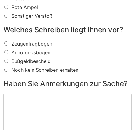
s
f
Rote Ampel
ü
Sonstiger Verstoß
r
e
Welches Schreiben liegt Ihnen vor?
i
n
W
V
Zeugenfragbogen
e
e
Anhörungsbogen
l
r
c
s
Bußgeldbescheid
h
t
Noch kein Schreiben erhalten
e
o
s
ß
Haben Sie Anmerkungen zur Sache?
S
w
c
i
H
h
r
a
r
d
b
e
I
e
i
h
n
b
n
S
e
e
i
n
n