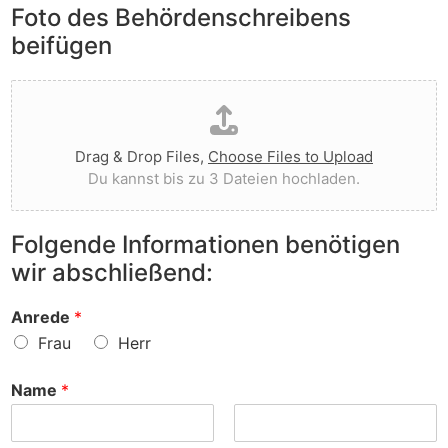
e
Foto des Behördenschreibens
l
v
A
i
o
beifügen
n
e
r
m
g
g
D
e
t
e
a
r
I
w
t
k
h
o
e
u
n
r
Drag & Drop Files,
Choose Files to Upload
i
n
e
f
Du kannst bis zu 3 Dateien hochladen.
h
g
n
e
o
e
v
n
c
n
o
?
Folgende Informationen benötigen
h
z
r
wir abschließend:
l
u
?
a
r
d
S
Anrede
*
e
a
Frau
Herr
n
c
h
Name
*
e
?