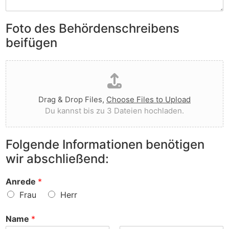
S
e
e
i
n
n
e
Foto des Behördenschreibens
l
v
A
i
o
beifügen
n
e
r
m
g
g
D
e
t
e
a
r
I
w
t
k
h
o
e
u
n
r
Drag & Drop Files,
Choose Files to Upload
i
n
e
f
Du kannst bis zu 3 Dateien hochladen.
h
g
n
e
o
e
v
n
c
n
o
?
Folgende Informationen benötigen
h
z
r
wir abschließend:
l
u
?
a
r
d
S
Anrede
*
e
a
Frau
Herr
n
c
h
Name
*
e