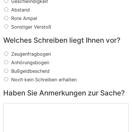
W
Geschwindigkeit
a
Abstand
s
f
Rote Ampel
ü
Sonstiger Verstoß
r
e
Welches Schreiben liegt Ihnen vor?
i
n
W
V
Zeugenfragbogen
e
e
Anhörungsbogen
l
r
c
s
Bußgeldbescheid
h
t
Noch kein Schreiben erhalten
e
o
s
ß
Haben Sie Anmerkungen zur Sache?
S
w
c
i
H
h
r
a
r
d
b
e
I
e
i
h
n
b
n