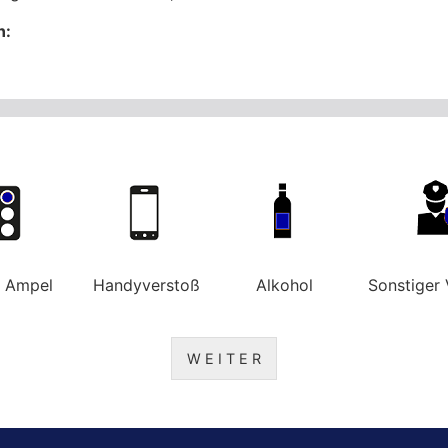
n:
e Ampel
Handyverstoß
Alkohol
Sonstiger 
W E I T E R