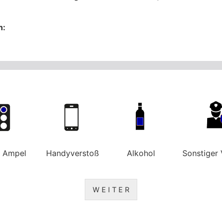
n:
e Ampel
Handyverstoß
Alkohol
Sonstiger 
W E I T E R