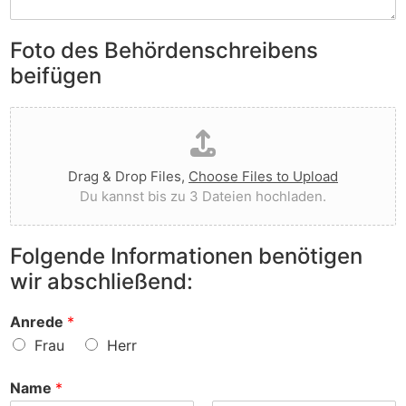
S
e
e
i
n
n
e
Foto des Behördenschreibens
l
v
A
i
o
beifügen
n
e
r
m
g
g
D
e
t
e
a
r
I
w
t
k
h
o
e
u
n
r
Drag & Drop Files,
Choose Files to Upload
i
n
e
f
Du kannst bis zu 3 Dateien hochladen.
h
g
n
e
o
e
v
n
c
n
o
?
Folgende Informationen benötigen
h
z
r
wir abschließend:
l
u
?
a
r
d
S
Anrede
*
e
a
Frau
Herr
n
c
h
Name
*
e