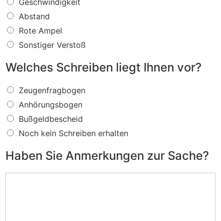
W
Geschwindigkeit
a
Abstand
s
f
Rote Ampel
ü
Sonstiger Verstoß
r
e
Welches Schreiben liegt Ihnen vor?
i
n
W
V
Zeugenfragbogen
e
e
Anhörungsbogen
l
r
c
s
Bußgeldbescheid
h
t
Noch kein Schreiben erhalten
e
o
s
ß
Haben Sie Anmerkungen zur Sache?
S
w
c
i
H
h
r
a
r
d
b
e
I
e
i
h
n
b
n