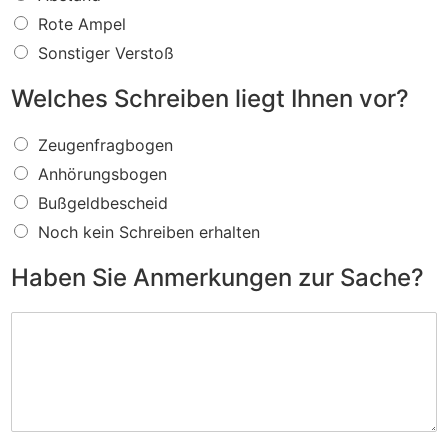
s
f
Rote Ampel
ü
Sonstiger Verstoß
r
e
Welches Schreiben liegt Ihnen vor?
i
n
W
V
Zeugenfragbogen
e
e
Anhörungsbogen
l
r
c
s
Bußgeldbescheid
h
t
Noch kein Schreiben erhalten
e
o
s
ß
Haben Sie Anmerkungen zur Sache?
S
w
c
i
H
h
r
a
r
d
b
e
I
e
i
h
n
b
n
S
e
e
i
n
n