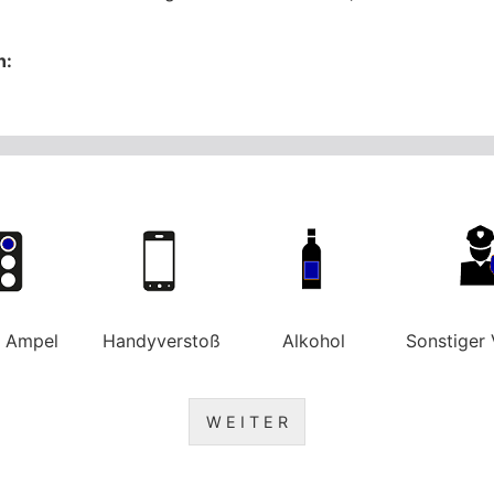
n:
e Ampel
Handyverstoß
Alkohol
Sonstiger 
W E I T E R