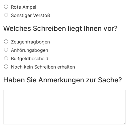
s
f
Rote Ampel
ü
Sonstiger Verstoß
r
e
Welches Schreiben liegt Ihnen vor?
i
n
W
V
Zeugenfragbogen
e
e
Anhörungsbogen
l
r
c
s
Bußgeldbescheid
h
t
Noch kein Schreiben erhalten
e
o
s
ß
Haben Sie Anmerkungen zur Sache?
S
w
c
i
H
h
r
a
r
d
b
e
I
e
i
h
n
b
n
S
e
e
i
n
n