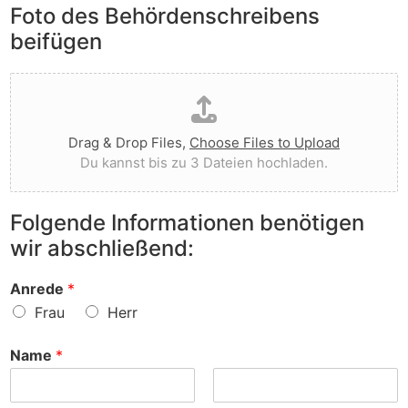
e
Foto des Behördenschreibens
l
v
A
i
o
beifügen
n
e
r
m
g
g
D
e
t
e
a
r
I
w
t
k
h
o
e
u
n
r
Drag & Drop Files,
Choose Files to Upload
i
n
e
f
Du kannst bis zu 3 Dateien hochladen.
h
g
n
e
o
e
v
n
c
n
o
?
Folgende Informationen benötigen
h
z
r
wir abschließend:
l
u
?
a
r
d
S
Anrede
*
e
a
Frau
Herr
n
c
h
Name
*
e
?