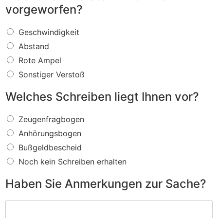
vorgeworfen?
W
Geschwindigkeit
a
Abstand
s
f
Rote Ampel
ü
Sonstiger Verstoß
r
e
Welches Schreiben liegt Ihnen vor?
i
n
W
V
Zeugenfragbogen
e
e
Anhörungsbogen
l
r
c
s
Bußgeldbescheid
h
t
Noch kein Schreiben erhalten
e
o
s
ß
Haben Sie Anmerkungen zur Sache?
S
w
c
i
H
h
r
a
r
d