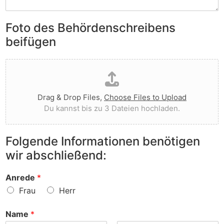
S
e
e
i
n
n
e
Foto des Behördenschreibens
l
v
A
i
o
beifügen
n
e
r
m
g
g
D
e
t
e
a
r
I
w
t
k
h
o
e
u
n
r
Drag & Drop Files,
Choose Files to Upload
i
n
e
f
Du kannst bis zu 3 Dateien hochladen.
h
g
n
e
o
e
v
n
c
n
o
?
Folgende Informationen benötigen
h
z
r
wir abschließend:
l
u
?
a
r
d
S
Anrede
*
e
a
Frau
Herr
n
c
h
Name
*
e