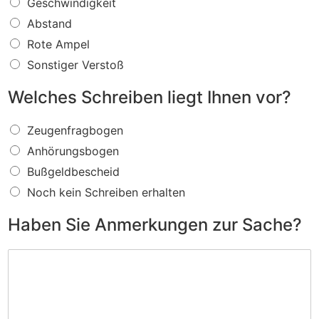
W
Geschwindigkeit
a
Abstand
s
f
Rote Ampel
ü
Sonstiger Verstoß
r
e
Welches Schreiben liegt Ihnen vor?
i
n
W
V
Zeugenfragbogen
e
e
Anhörungsbogen
l
r
c
s
Bußgeldbescheid
h
t
Noch kein Schreiben erhalten
e
o
s
ß
Haben Sie Anmerkungen zur Sache?
S
w
c
i
H
h
r
a
r
d
b
e
I
e
i
h
n
b
n