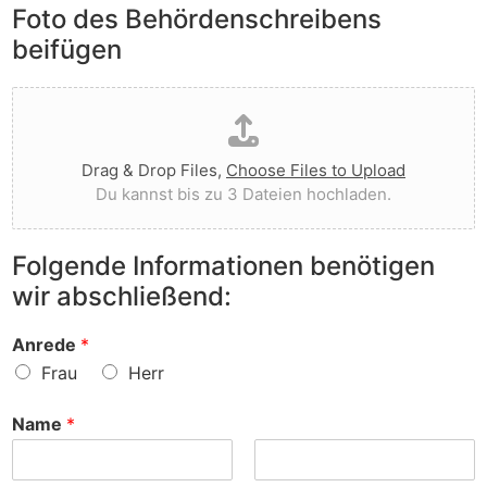
e
Foto des Behördenschreibens
l
v
A
i
o
beifügen
n
e
r
m
g
g
D
e
t
e
a
r
I
w
t
k
h
o
e
u
n
r
Drag & Drop Files,
Choose Files to Upload
i
n
e
f
Du kannst bis zu 3 Dateien hochladen.
h
g
n
e
o
e
v
n
c
n
o
?
Folgende Informationen benötigen
h
z
r
wir abschließend:
l
u
?
a
r
d
S
Anrede
*
e
a
Frau
Herr
n
c
h
Name
*
e
?