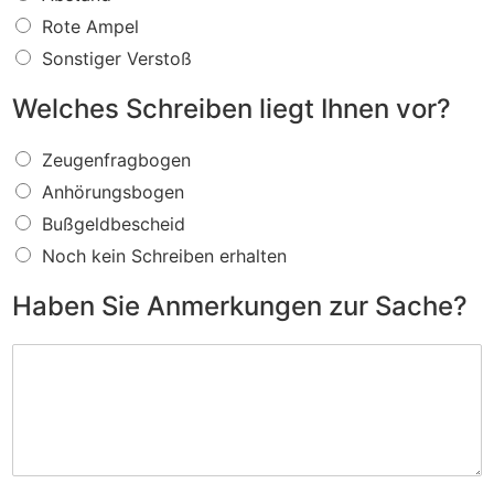
s
f
Rote Ampel
ü
Sonstiger Verstoß
r
e
Welches Schreiben liegt Ihnen vor?
i
n
W
V
Zeugenfragbogen
e
e
Anhörungsbogen
l
r
c
s
Bußgeldbescheid
h
t
Noch kein Schreiben erhalten
e
o
s
ß
Haben Sie Anmerkungen zur Sache?
S
w
c
i
H
h
r
a
r
d
b
e
I
e
i
h
n
b
n
S
e
e
i
n
n