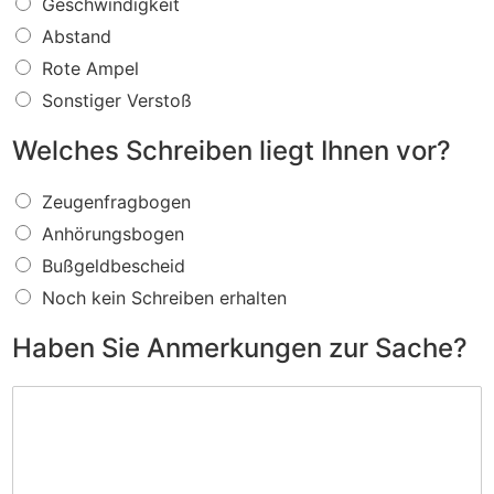
W
Geschwindigkeit
a
Abstand
s
f
Rote Ampel
ü
Sonstiger Verstoß
r
e
Welches Schreiben liegt Ihnen vor?
i
n
W
V
Zeugenfragbogen
e
e
Anhörungsbogen
l
r
c
s
Bußgeldbescheid
h
t
Noch kein Schreiben erhalten
e
o
s
ß
Haben Sie Anmerkungen zur Sache?
S
w
c
i
H
h
r
a
r
d
b
e
I
e
i
h
n
b
n