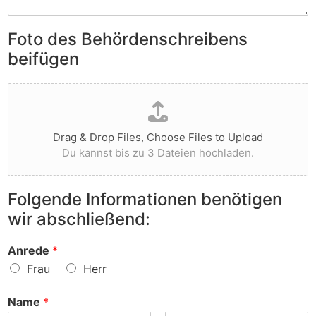
S
e
e
i
n
n
e
Foto des Behördenschreibens
l
v
A
i
o
beifügen
n
e
r
m
g
g
D
e
t
e
a
r
I
w
t
k
h
o
e
u
n
r
Drag & Drop Files,
Choose Files to Upload
i
n
e
f
Du kannst bis zu 3 Dateien hochladen.
h
g
n
e
o
e
v
n
c
n
o
?
Folgende Informationen benötigen
h
z
r
wir abschließend:
l
u
?
a
r
d
S
Anrede
*
e
a
Frau
Herr
n
c
h
Name
*
e