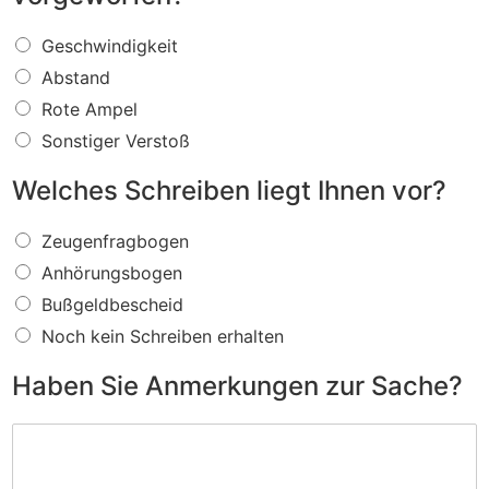
W
Geschwindigkeit
a
Abstand
s
f
Rote Ampel
ü
Sonstiger Verstoß
r
e
Welches Schreiben liegt Ihnen vor?
i
n
W
V
Zeugenfragbogen
e
e
Anhörungsbogen
l
r
c
s
Bußgeldbescheid
h
t
Noch kein Schreiben erhalten
e
o
s
ß
Haben Sie Anmerkungen zur Sache?
S
w
c
i
H
h
r
a
r
d
b
e
I