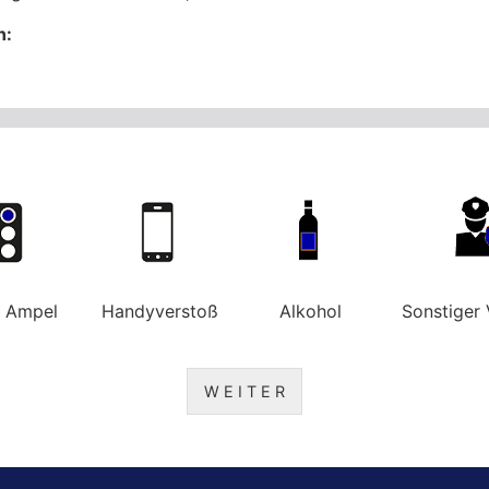
n:
e Ampel
Handyverstoß
Alkohol
Sonstiger 
W E I T E R