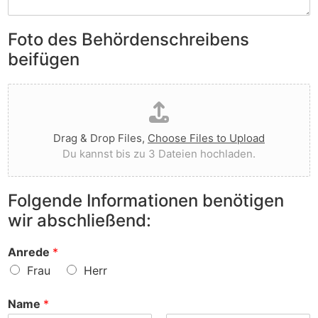
S
e
e
i
n
n
e
Foto des Behördenschreibens
l
v
A
i
o
beifügen
n
e
r
m
g
g
D
e
t
e
a
r
I
w
t
k
h
o
e
u
n
r
Drag & Drop Files,
Choose Files to Upload
i
n
e
f
Du kannst bis zu 3 Dateien hochladen.
h
g
n
e
o
e
v
n
c
n
o
?
Folgende Informationen benötigen
h
z
r
wir abschließend:
l
u
?
a
r
d
S
Anrede
*
e
a
Frau
Herr
n
c
h
Name
*
e