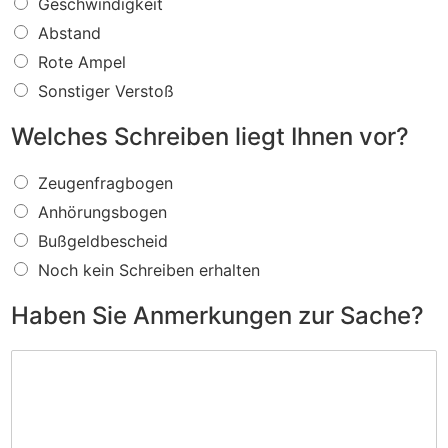
W
Geschwindigkeit
a
Abstand
s
f
Rote Ampel
ü
Sonstiger Verstoß
r
e
Welches Schreiben liegt Ihnen vor?
i
n
W
V
Zeugenfragbogen
e
e
Anhörungsbogen
l
r
c
s
Bußgeldbescheid
h
t
Noch kein Schreiben erhalten
e
o
s
ß
Haben Sie Anmerkungen zur Sache?
S
w
c
i
H
h
r
a
r
d
b
e
I
e
i
h
n
b
n