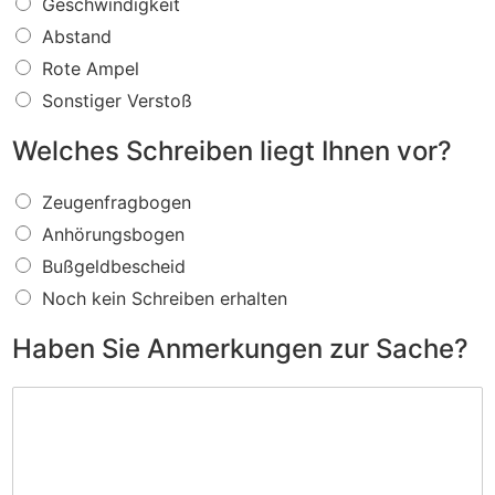
W
Geschwindigkeit
a
Abstand
s
f
Rote Ampel
ü
Sonstiger Verstoß
r
e
Welches Schreiben liegt Ihnen vor?
i
n
W
V
Zeugenfragbogen
e
e
Anhörungsbogen
l
r
c
s
Bußgeldbescheid
h
t
Noch kein Schreiben erhalten
e
o
s
ß
Haben Sie Anmerkungen zur Sache?
S
w
c
i
H
h
r
a
r
d
b
e
I
e
i
h
n
b
n