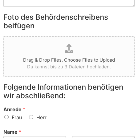
S
e
e
i
n
n
e
Foto des Behördenschreibens
l
v
A
i
o
beifügen
n
e
r
m
g
g
D
e
t
e
a
r
I
w
t
k
h
o
e
u
n
r
Drag & Drop Files,
Choose Files to Upload
i
n
e
f
Du kannst bis zu 3 Dateien hochladen.
h
g
n
e
o
e
v
n
c
n
o
?
Folgende Informationen benötigen
h
z
r
wir abschließend:
l
u
?
a
r
d
S
Anrede
*
e
a
Frau
Herr
n
c
h
Name
*
e