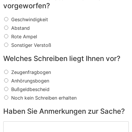
vorgeworfen?
W
Geschwindigkeit
a
Abstand
s
f
Rote Ampel
ü
Sonstiger Verstoß
r
e
Welches Schreiben liegt Ihnen vor?
i
n
W
V
Zeugenfragbogen
e
e
Anhörungsbogen
l
r
c
s
Bußgeldbescheid
h
t
Noch kein Schreiben erhalten
e
o
s
ß
Haben Sie Anmerkungen zur Sache?
S
w
c
i
H
h
r
a
r
d