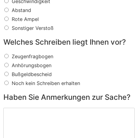
W
Geschwindigkeit
a
Abstand
s
f
Rote Ampel
ü
Sonstiger Verstoß
r
e
Welches Schreiben liegt Ihnen vor?
i
n
W
V
Zeugenfragbogen
e
e
Anhörungsbogen
l
r
c
s
Bußgeldbescheid
h
t
Noch kein Schreiben erhalten
e
o
s
ß
Haben Sie Anmerkungen zur Sache?
S
w
c
i
H
h
r
a
r
d
b
e
I
e
i
h
n
b
n