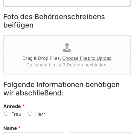
S
e
e
i
n
n
e
Foto des Behördenschreibens
l
v
A
i
o
beifügen
n
e
r
m
g
g
D
e
t
e
a
r
I
w
t
k
h
o
e
u
n
r
Drag & Drop Files,
Choose Files to Upload
i
n
e
f
Du kannst bis zu 3 Dateien hochladen.
h
g
n
e
o
e
v
n
c
n
o
?
Folgende Informationen benötigen
h
z
r
wir abschließend:
l
u
?
a
r
d
S
Anrede
*
e
a
Frau
Herr
n
c
h
Name
*
e