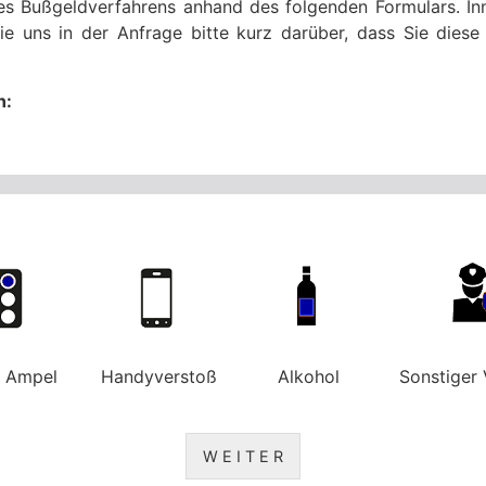
res Bußgeldverfahrens anhand des folgenden Formulars. Inn
ie uns in der Anfrage bitte kurz darüber, dass Sie die
n:
e Ampel
Handyverstoß
Alkohol
Sonstiger 
W E I T E R