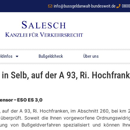
info@bussgeldanwalt-bundesweit.de
0800
ldinfos
Bußgeldcheck
Über uns
 Selb, auf der A 93, Ri. Hochfrank
ensor – ESO ES 3,0
b, auf der A 93, Ri. Hochfranken, im Abschnitt 260, bei 
t überprüft. Soweit die Ihnen vorgeworfene Ordnungswidrig
tung von Bußgeldverfahren spezialisiert und können Ih