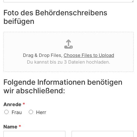
i
n
n
e
Foto des Behördenschreibens
l
v
A
i
o
beifügen
n
e
r
m
g
g
D
e
t
e
a
r
I
w
t
k
h
o
e
u
n
r
Drag & Drop Files,
Choose Files to Upload
i
n
e
f
Du kannst bis zu 3 Dateien hochladen.
h
g
n
e
o
e
v
n
c
n
o
?
Folgende Informationen benötigen
h
z
r
wir abschließend:
l
u
?
a
r
d
S
Anrede
*
e
a
Frau
Herr
n
c
h
Name
*
e
?