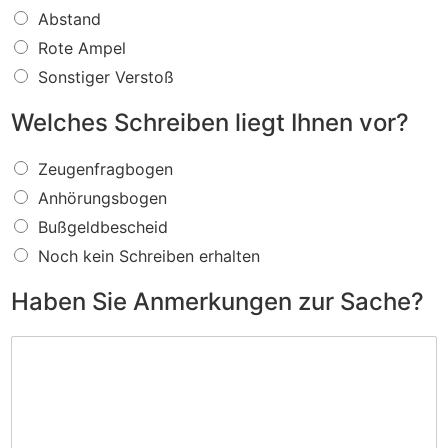
a
Abstand
s
f
Rote Ampel
ü
Sonstiger Verstoß
r
e
Welches Schreiben liegt Ihnen vor?
i
n
W
V
Zeugenfragbogen
e
e
Anhörungsbogen
l
r
c
s
Bußgeldbescheid
h
t
Noch kein Schreiben erhalten
e
o
s
ß
Haben Sie Anmerkungen zur Sache?
S
w
c
i
H
h
r
a
r
d
b
e
I
e
i
h
n
b
n
S
e
e