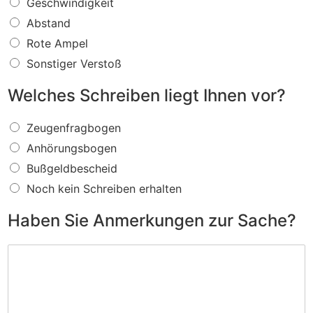
W
Geschwindigkeit
a
Abstand
s
f
Rote Ampel
ü
Sonstiger Verstoß
r
e
Welches Schreiben liegt Ihnen vor?
i
n
W
V
Zeugenfragbogen
e
e
Anhörungsbogen
l
r
c
s
Bußgeldbescheid
h
t
Noch kein Schreiben erhalten
e
o
s
ß
Haben Sie Anmerkungen zur Sache?
S
w
c
i
H
h
r
a
r
d
b
e
I
e
i
h
n
b
n