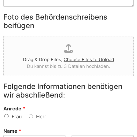
S
e
e
i
n
n
e
Foto des Behördenschreibens
l
v
A
i
o
beifügen
n
e
r
m
g
g
D
e
t
e
a
r
I
w
t
k
h
o
e
u
n
r
Drag & Drop Files,
Choose Files to Upload
i
n
e
f
Du kannst bis zu 3 Dateien hochladen.
h
g
n
e
o
e
v
n
c
n
o
?
Folgende Informationen benötigen
h
z
r
wir abschließend:
l
u
?
a
r
d
S
Anrede
*
e
a
Frau
Herr
n
c
h
Name
*
e