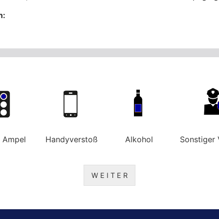
n:
e Ampel
Handyverstoß
Alkohol
Sonstiger 
W E I T E R