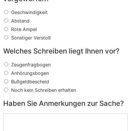
W
Geschwindigkeit
a
Abstand
s
f
Rote Ampel
ü
Sonstiger Verstoß
r
e
Welches Schreiben liegt Ihnen vor?
i
n
W
V
Zeugenfragbogen
e
e
Anhörungsbogen
l
r
c
s
Bußgeldbescheid
h
t
Noch kein Schreiben erhalten
e
o
s
ß
Haben Sie Anmerkungen zur Sache?
S
w
c
i
H
h
r
a
r
d
b
e
I