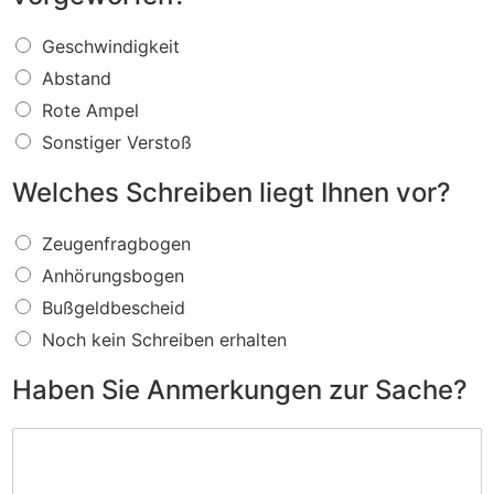
W
Geschwindigkeit
a
Abstand
s
f
Rote Ampel
ü
Sonstiger Verstoß
r
e
Welches Schreiben liegt Ihnen vor?
i
n
W
V
Zeugenfragbogen
e
e
Anhörungsbogen
l
r
c
s
Bußgeldbescheid
h
t
Noch kein Schreiben erhalten
e
o
s
ß
Haben Sie Anmerkungen zur Sache?
S
w
c
i
H
h
r
a
r
d
b
e
I