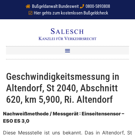
Bußgeldanwalt Bundesweit
0800-5893808
Hier gehts zum kostenlosen Bußgeldcheck
Geschwindigkeitsmessung in
Altendorf, St 2040, Abschnitt
620, km 5,900, Ri. Altendorf
Nachweißmethode / Messgerät : Einseitensensor –
ESO ES 3,0
Diese Messstelle ist uns bekannt. Das in Altendorf, St