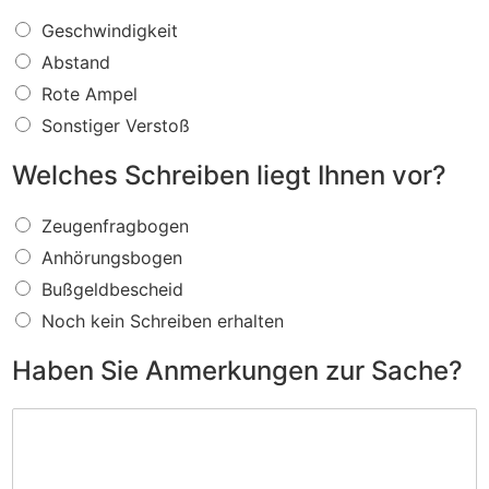
W
Geschwindigkeit
a
Abstand
s
f
Rote Ampel
ü
Sonstiger Verstoß
r
e
Welches Schreiben liegt Ihnen vor?
i
n
W
V
Zeugenfragbogen
e
e
Anhörungsbogen
l
r
c
s
Bußgeldbescheid
h
t
Noch kein Schreiben erhalten
e
o
s
ß
Haben Sie Anmerkungen zur Sache?
S
w
c
i
H
h
r
a
r
d
b
e
I
e
i
h