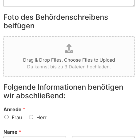
S
e
e
i
n
n
e
Foto des Behördenschreibens
l
v
A
i
o
beifügen
n
e
r
m
g
g
D
e
t
e
a
r
I
w
t
k
h
o
e
u
n
r
Drag & Drop Files,
Choose Files to Upload
i
n
e
f
Du kannst bis zu 3 Dateien hochladen.
h
g
n
e
o
e
v
n
c
n
o
?
Folgende Informationen benötigen
h
z
r
wir abschließend:
l
u
?
a
r
d
S
Anrede
*
e
a
Frau
Herr
n
c
h
Name
*
e