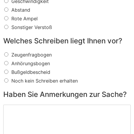
W
Geschwindigkeit
a
Abstand
s
f
Rote Ampel
ü
Sonstiger Verstoß
r
e
Welches Schreiben liegt Ihnen vor?
i
n
W
V
Zeugenfragbogen
e
e
Anhörungsbogen
l
r
c
s
Bußgeldbescheid
h
t
Noch kein Schreiben erhalten
e
o
s
ß
Haben Sie Anmerkungen zur Sache?
S
w
c
i
H
h
r
a
r
d
b
e
I
e
i
h
n
b
n